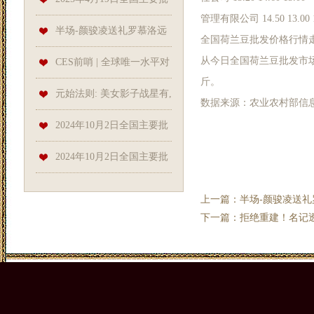
管理有限公司 14.50 13.00 1
星或离队
发市场荷兰豆价格行情
半场-颜骏凌送礼罗慕洛远
全国荷兰豆批发价格行情
从今日全国荷兰豆批发市场价格
射韦世豪头球古斯塔沃补射 海
CES前哨 | 全球唯一水平对
斤。
港1-2蓉城
置8缸8挡摩托长城灵魂S2000亮
元始法则: 美女影子战星有,
数据来源：农业农村部信
相
姜宁转变为唯一
2024年10月2日全国主要批
发市场鳗鱼价格行情
2024年10月2日全国主要批
发市场鳝鱼价格行情
上一篇：
半场-颜骏凌送礼
下一篇：
拒绝重建！名记透